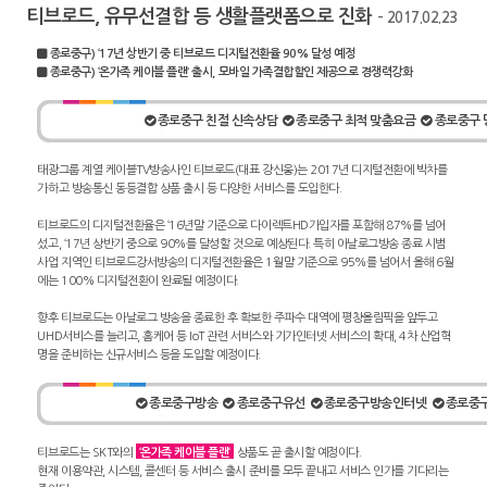
티브로드, 유무선결합 등 생활플랫폼으로 진화
- 2017.02.23
종로중구) ‘17년 상반기 중 티브로드 디지털전환율 90% 달성 예정
종로중구) ‘온가족 케이블 플랜’ 출시, 모바일 가족결합할인 제공으로 경쟁력강화
종로중구 친절 신속상담
종로중구 최적 맞춤요금
종로중구 
태광그룹 계열 케이블TV방송사인 티브로드(대표 강신웅)는 2017년 디지털전환에 박차를
가하고 방송통신 동등결합 상품 출시 등 다양한 서비스를 도입한다.
티브로드의 디지털전환율은 ‘16년말 기준으로 다이렉트HD가입자를 포함해 87%를 넘어
섰고, ‘17년 상반기 중으로 90%를 달성할 것으로 예상된다. 특히 아날로그방송 종료 시범
사업 지역인 티브로드강서방송의 디지털전환율은 1월말 기준으로 95%를 넘어서 올해 6월
에는 100% 디지털전환이 완료될 예정이다.
향후 티브로드는 아날로그 방송을 종료한 후 확보한 주파수 대역에 평창올림픽을 앞두고
UHD서비스를 늘리고, 홈케어 등 IoT 관련 서비스와 기가인터넷 서비스의 확대, 4차 산업혁
명을 준비하는 신규서비스 등을 도입할 예정이다.
종로중구방송
종로중구유선
종로중구방송인터넷
종로중
티브로드는 SKT와의
‘온가족 케이블 플랜‘
상품도 곧 출시할 예정이다.
현재 이용약관, 시스템, 콜센터 등 서비스 출시 준비를 모두 끝내고 서비스 인가를 기다리는