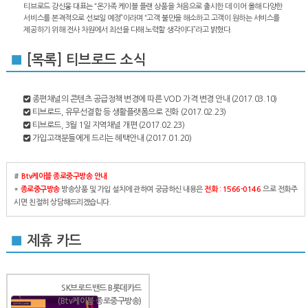
티브로드 강신웅 대표는 “온가족 케이블 플랜 상품을 처음으로 출시한 데 이어 올해 다양한
서비스를 본격적으로 선보일 예정”이라며 “고객 불만을 해소하고 고객이 원하는 서비스를
제공하기 위해 전사 차원에서 최선을 다해 노력할 생각이다”라고 밝혔다.
■
[목록] 티브로드 소식
종편채널의 콘텐츠 공급정책 변경에 따른 VOD 가격 변경 안내
(2017.03.10)
티브로드, 유무선결합 등 생활플랫폼으로 진화
(2017.02.23)
티브로드, 3월 1일 지역채널 개편
(2017.02.23)
가입고객분들에게 드리는 혜택안내
(2017.01.20)
#
Btv케이블 종로중구방송 안내
*
종로중구방송
방송상품 및 가입 설치에 관하여 궁금하신 내용은
전화 : 1566-0146
으로 전화주
시면 친절히 상담해드리겠습니다.
■
제휴 카드
SK브로드밴드 B롯데카드
(Btv케이블 종로중구방송)