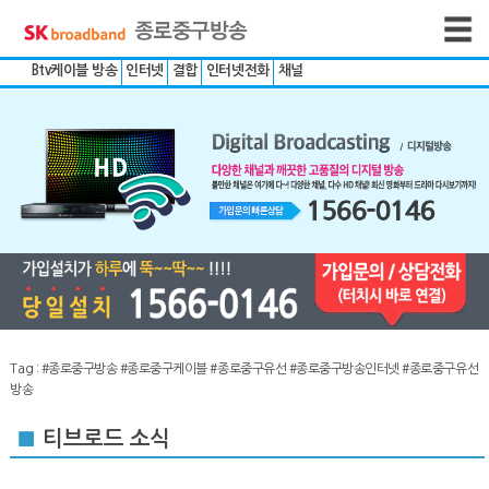
Btv케이블 방송
인터넷
결합
인터넷전화
채널
Tag :
#종로중구방송
#종로중구케이블
#종로중구유선
#종로중구방송인터넷
#종로중구유선
방송
■
티브로드 소식