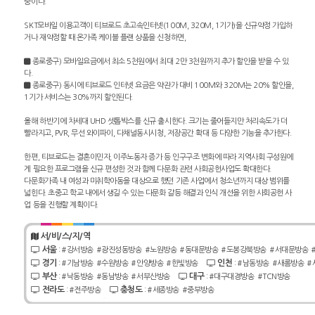
중이다.
SKT모바일 이용고객이 티브로드 초고속인터넷(100M, 320M, 1기가)을 신규약정 가입하
거나 재약정할 때 온가족 케이블 플랜 상품을 신청하면,
종로중구) 모바일요금에서 최소 5천원에서 최대 2만 3천원까지 추가 할인을 받을 수 있
다.
종로중구) 동시에 티브로드 인터넷 요금은 약관가 대비 100M와 320M는 20% 할인을,
1기가 서비스는 30%까지 할인된다.
올해 하반기에 차세대 UHD 셋톱박스를 신규 출시한다. 크기는 줄어들지만 처리속도가 더
빨라지고, PVR, 무선 와이파이, 다채널동시시청, 저장공간 확대 등 다양한 기능을 추가한다.
한편, 티브로드는 결혼이민자, 이주노동자 증가 등 인구구조 변화에 따라 지역사회 구성원에
게 필요한 프로그램을 신규 편성한 것과 함께 다문화 관련 사회공헌사업도 확대한다.
다문화가족 내 여성과 미취학아동을 대상으로 했던 기존 사업에서 청소년까지 대상 범위를
넓힌다. 초중고 학교 내에서 생길 수 있는 다문화 갈등 해결과 인식 개선을 위한 사회공헌 사
업 등을 진행할 계획이다.
서/비/스/지/역
서울
:
#강서방송
#광진성동방송
#노원방송
#동대문방송
#도봉강북방송
#서대문방송
경기
인천
:
#기남방송
#수원방송
#안양방송
#한빛방송
:
#남동방송
#새롬방송
#
부산
대구
:
#낙동방송
#동남방송
#서부산방송
:
#대구대경방송
#TCN방송
전라도
충청도
:
#전주방송
:
#세종방송
#중부방송